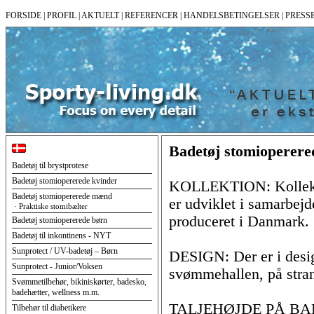
FORSIDE
|
PROFIL
|
AKTUELT
|
REFERENCER
|
HANDELSBETINGELSER
|
PRESS
Badetøj stomioperer
Badetøj til brystprotese
Badetøj stomiopererede kvinder
KOLLEKTION: Kollekti
Badetøj stomiopererede mænd
er udviklet i samarbej
· Praktiske stomibælter
produceret i Danmark.
Badetøj stomiopererede børn
Badetøj til inkontinens - NYT
Sunprotect / UV-badetøj – Børn
DESIGN: Der er i design
Sunprotect - Junior/Voksen
svømmehallen, på stran
Svømmetilbehør, bikiniskørter, badesko,
badehætter, wellness m.m.
TALJEHØJDE PÅ BADET
Tilbehør til diabetikere