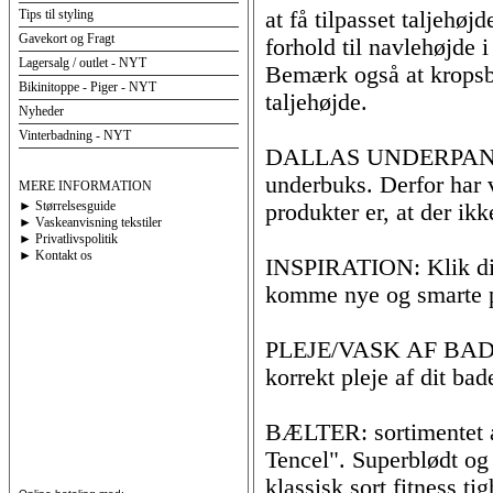
Tips til styling
at få tilpasset taljehøj
Gavekort og Fragt
forhold til navlehøjde i
Lagersalg / outlet - NYT
Bemærk også at kropsb
Bikinitoppe - Piger - NYT
taljehøjde.
Nyheder
Vinterbadning - NYT
DALLAS UNDERPANT: Fl
underbuks. Derfor har v
MERE INFORMATION
► Størrelsesguide
produkter er, at der ik
► Vaskeanvisning tekstiler
► Privatlivspolitik
► Kontakt os
INSPIRATION: Klik dig 
komme nye og smarte pr
PLEJE/VASK AF BADETØ
korrekt pleje af dit bad
BÆLTER: sortimentet a
Tencel". Superblødt og
klassisk sort fitness t