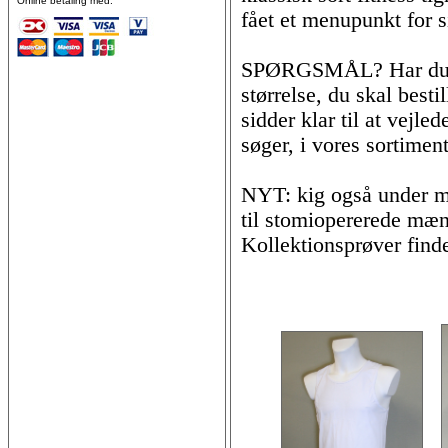
Online betaling med:
fået et menupunkt for s
SPØRGSMÅL? Har du spø
størrelse, du skal best
sidder klar til at vejle
søger, i vores sortiment
NYT: kig også under m
til stomiopererede mænd
Kollektionsprøver find