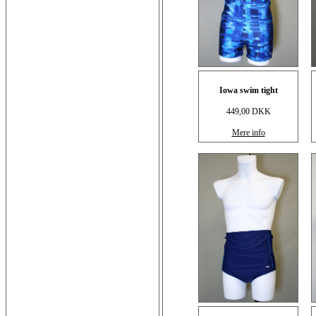
Iowa swim tight
449,00 DKK
Mere info