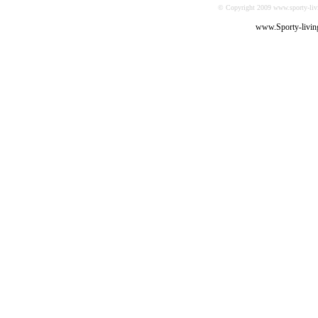
© Copyright 2009 www.sporty-livi
www.Sporty-livin