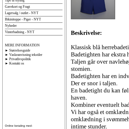
Tips til styling
Gavekort og Fragt
Lagersalg / outlet - NYT
Bikinitoppe - Piger - NYT
Nyheder
Beskrivelse:
Vinterbadning - NYT
MERE INFORMATION
Klassisk blå herrebadeti
► Størrelsesguide
Badetighten har ekstra h
► Vaskeanvisning tekstiler
► Privatlivspolitik
Taljen går over navlehøj
► Kontakt os
stomien.
Badetighten har en ind
Der er snor i taljen.
En badetight du kan føl
haven.
Kombiner eventuelt bad
Vi har også et omklædni
omklædning i svømmehalle
intime stunder.
Online betaling med: