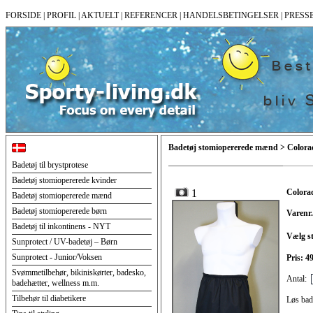
FORSIDE
|
PROFIL
|
AKTUELT
|
REFERENCER
|
HANDELSBETINGELSER
|
PRESS
Badetøj stomiopererede mænd > Colora
Badetøj til brystprotese
Badetøj stomiopererede kvinder
1
Colora
Badetøj stomiopererede mænd
Badetøj stomiopererede børn
Varenr.
Badetøj til inkontinens - NYT
Vælg st
Sunprotect / UV-badetøj – Børn
Sunprotect - Junior/Voksen
Pris: 
Svømmetilbehør, bikiniskørter, badesko,
Antal:
badehætter, wellness m.m.
Tilbehør til diabetikere
Løs bad