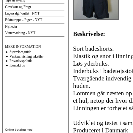
Tips til styling
Gavekort og Fragt
Lagersalg / outlet - NYT
Bikinitoppe - Piger - NYT
Nyheder
Beskrivelse:
Vinterbadning - NYT
MERE INFORMATION
Sort badeshorts.
► Størrelsesguide
Elastik og snor i linnin
► Vaskeanvisning tekstiler
► Privatlivspolitik
Løs yderbuks.
► Kontakt os
Inderbuks i badetøjsstof
Tværgående indvendig l
huden.
Lommen går næsten op ti
et hul, netop der hvor d
Linningen er forhøjet s
Udviklet og testet i s
Produceret i Danmark.
Online betaling med: