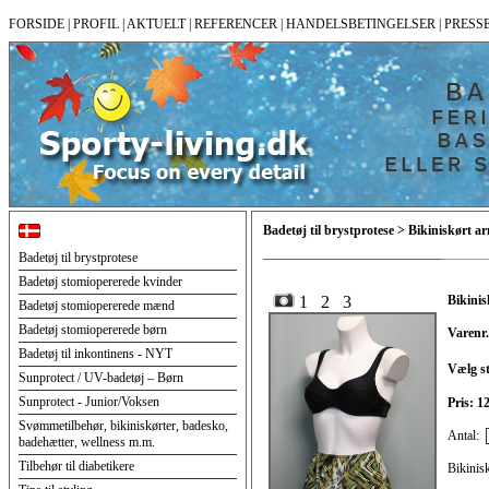
FORSIDE
|
PROFIL
|
AKTUELT
|
REFERENCER
|
HANDELSBETINGELSER
|
PRESS
Badetøj til brystprotese > Bikiniskørt
Badetøj til brystprotese
Badetøj stomiopererede kvinder
1
2
3
Bikini
Badetøj stomiopererede mænd
Badetøj stomiopererede børn
Varenr.
Badetøj til inkontinens - NYT
Vælg st
Sunprotect / UV-badetøj – Børn
Sunprotect - Junior/Voksen
Pris: 
Svømmetilbehør, bikiniskørter, badesko,
Antal:
badehætter, wellness m.m.
Tilbehør til diabetikere
Bikinisk