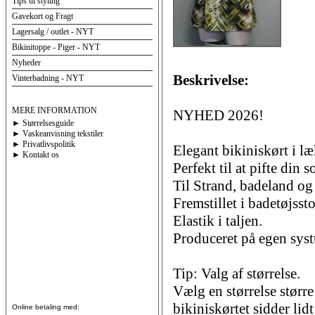
Tips til styling
Gavekort og Fragt
Lagersalg / outlet - NYT
Bikinitoppe - Piger - NYT
Nyheder
Beskrivelse:
Vinterbadning - NYT
MERE INFORMATION
NYHED 2026!
► Størrelsesguide
► Vaskeanvisning tekstiler
► Privatlivspolitik
Elegant bikiniskørt i 
► Kontakt os
Perfekt til at pifte din 
Til Strand, badeland og
Fremstillet i badetøjssto
Elastik i taljen.
Produceret på egen sys
Tip: Valg af størrelse.
Vælg en størrelse størr
bikiniskørtet sidder lidt
Online betaling med: