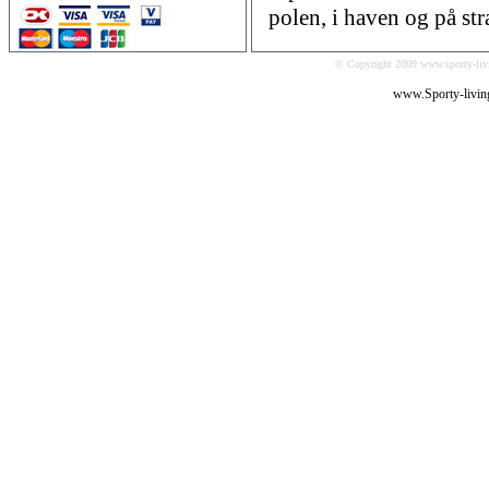
polen, i haven og på st
© Copyright 2009 www.sporty-livi
www.Sporty-livin