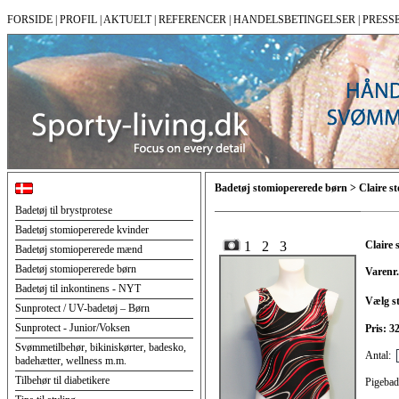
FORSIDE
|
PROFIL
|
AKTUELT
|
REFERENCER
|
HANDELSBETINGELSER
|
PRESS
Badetøj stomiopererede børn > Claire st
Badetøj til brystprotese
Badetøj stomiopererede kvinder
1
2
3
Claire 
Badetøj stomiopererede mænd
Badetøj stomiopererede børn
Varenr.
Badetøj til inkontinens - NYT
Vælg st
Sunprotect / UV-badetøj – Børn
Sunprotect - Junior/Voksen
Pris: 
Svømmetilbehør, bikiniskørter, badesko,
Antal:
badehætter, wellness m.m.
Tilbehør til diabetikere
Pigebad