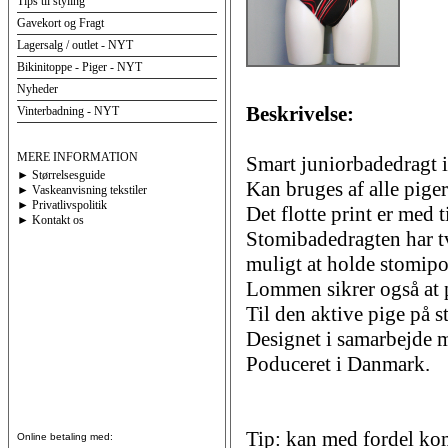
Tips til styling
Gavekort og Fragt
Lagersalg / outlet - NYT
Bikinitoppe - Piger - NYT
Nyheder
Beskrivelse:
Vinterbadning - NYT
MERE INFORMATION
Smart juniorbadedragt i 
► Størrelsesguide
Kan bruges af alle piger
► Vaskeanvisning tekstiler
► Privatlivspolitik
Det flotte print er med 
► Kontakt os
Stomibadedragten har t
muligt at holde stomipo
Lommen sikrer også at p
Til den aktive pige på s
Designet i samarbejde 
Poduceret i Danmark.
Tip: kan med fordel ko
Online betaling med: