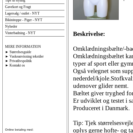
Tips til styling
Gavekort og Fragt
Lagersalg / outlet - NYT
Bikinitoppe - Piger - NYT
Nyheder
Beskrivelse:
Vinterbadning - NYT
MERE INFORMATION
Omklædningsbælte/-bade
► Størrelsesguide
Omklædningsbæltet kan 
► Vaskeanvisning tekstiler
► Privatlivspolitik
typer af sport eller gym
► Kontakt os
Også velegnet som supp
nederdel/kjole.Stofkvali
udenover glider nemt.
Bæltet giver tryghed for
Er udviklet og testet i
Produceret i Danmark.
Tip: Tjek størrelsesvejle
oplys gerne hofte- og ta
Online betaling med: