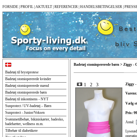
FORSIDE
|
PROFIL
|
AKTUELT
|
REFERENCER
|
HANDELSBETINGELSER
|
PRESS
Badetøj stomiopererede børn > Ziggy - O
Badetøj til brystprotese
Badetøj stomiopererede kvinder
1
2
3
Ziggy -
Badetøj stomiopererede mænd
Badetøj stomiopererede børn
Varenr.
Badetøj til inkontinens - NYT
Vælg st
Sunprotect / UV-badetøj – Børn
Sunprotect - Junior/Voksen
Pris: 
Svømmetilbehør, bikiniskørter, badesko,
Antal:
badehætter, wellness m.m.
Tilbehør til diabetikere
Lyserød
operat