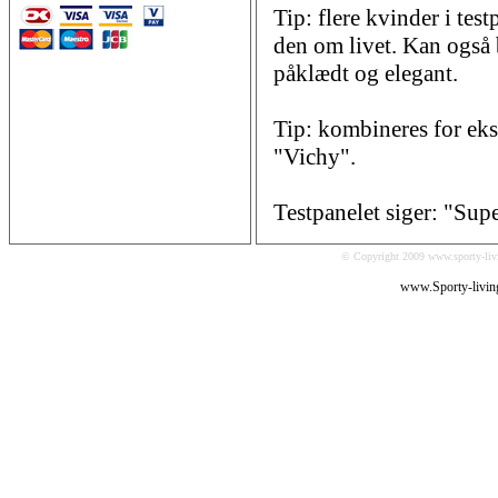
Tip: flere kvinder i tes
den om livet. Kan også b
påklædt og elegant.
Tip: kombineres for ek
"Vichy".
Testpanelet siger: "Sup
© Copyright 2009 www.sporty-livi
www.Sporty-livin