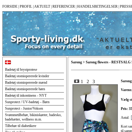
FORSIDE
|
PROFIL
|
AKTUELT
|
REFERENCER
|
HANDELSBETINGELSER
|
PRESS
Sarong > Sarong flowers - RESTSALG !
Badetøj til brystprotese
Badetøj stomiopererede kvinder
1
2
3
Sarong
Badetøj stomiopererede mænd
Badetøj stomiopererede børn
Varenr.
Badetøj til inkontinens - NYT
Vælg st
Sunprotect / UV-badetøj – Børn
Sunprotect - Junior/Voksen
Pris: 
Svømmetilbehør, bikiniskørter, badesko,
Antal:
badehætter, wellness m.m.
Tilbehør til diabetikere
Kort sa
til sam