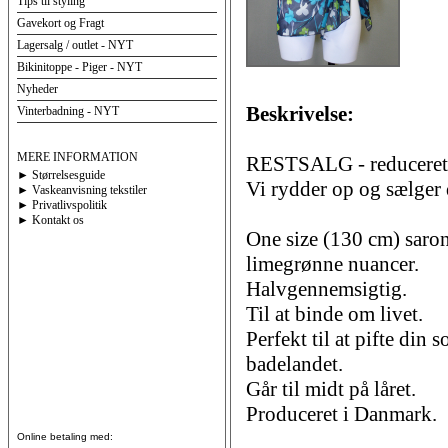
Tips til styling
Gavekort og Fragt
Lagersalg / outlet - NYT
Bikinitoppe - Piger - NYT
Nyheder
Beskrivelse:
Vinterbadning - NYT
MERE INFORMATION
RESTSALG - reduceret 
► Størrelsesguide
Vi rydder op og sælger d
► Vaskeanvisning tekstiler
► Privatlivspolitik
► Kontakt os
One size (130 cm) saron
limegrønne nuancer.
Halvgennemsigtig.
Til at binde om livet.
Perfekt til at pifte din 
badelandet.
Går til midt på låret.
Produceret i Danmark.
Online betaling med: